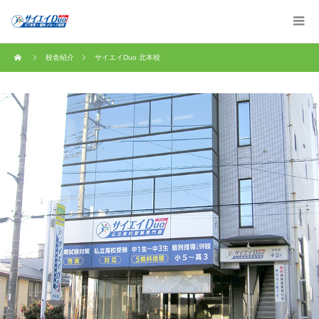
校舎紹介
サイエイDuo 北本校