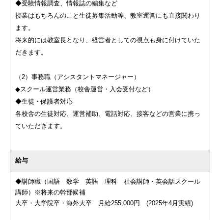
◆受験情報調査、情報誌の編集など
授業はもちろんのこと生徒募集活動等、教室運営にも直接関わり
ます。
将来的には教室長となり、経営者としての視点も身に付けていた
だきます。
（2）事務職（アシスタントマネージャー）
◆スクール運営業務（校舎運営・入会受付など）
◆生徒・保護者対応
各校舎の生徒対応、運営補助、電話対応、接客などの営業に携っ
ていただきます。
給与
◆講師職（国語 数学 英語 理科 社会講師・英会話スクール
講師）※将来の幹部候補
大卒・大学院卒・海外大卒 月給255,000円 (2025年4月実績)