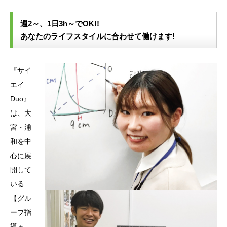
週2～、1日3h～でOK!!
あなたのライフスタイルに合わせて働けます!
『サイ
エイ
Duo』
は、大
宮・浦
和を中
心に展
開して
いる
【グル
ープ指
導＋