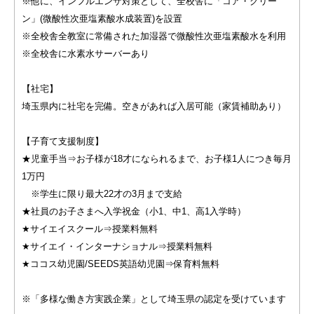
※他に、インフルエンザ対策として、全校舎に「コア・クリー
ン」(微酸性次亜塩素酸水成装置)を設置
※全校舎全教室に常備された加湿器で微酸性次亜塩素酸水を利用
※全校舎に水素水サーバーあり
【社宅】
埼玉県内に社宅を完備。空きがあれば入居可能（家賃補助あり）
【子育て支援制度】
★児童手当⇒お子様が18才になられるまで、お子様1人につき毎月
1万円
※学生に限り最大22才の3月まで支給
★社員のお子さまへ入学祝金（小1、中1、高1入学時）
★サイエイスクール⇒授業料無料
★サイエイ・インターナショナル⇒授業料無料
★ココス幼児園/SEEDS英語幼児園⇒保育料無料
※「多様な働き方実践企業」として埼玉県の認定を受けています