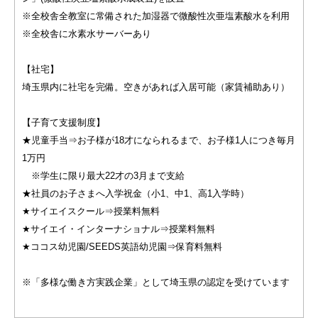
※全校舎全教室に常備された加湿器で微酸性次亜塩素酸水を利用
※全校舎に水素水サーバーあり
【社宅】
埼玉県内に社宅を完備。空きがあれば入居可能（家賃補助あり）
【子育て支援制度】
★児童手当⇒お子様が18才になられるまで、お子様1人につき毎月
1万円
※学生に限り最大22才の3月まで支給
★社員のお子さまへ入学祝金（小1、中1、高1入学時）
★サイエイスクール⇒授業料無料
★サイエイ・インターナショナル⇒授業料無料
★ココス幼児園/SEEDS英語幼児園⇒保育料無料
※「多様な働き方実践企業」として埼玉県の認定を受けています