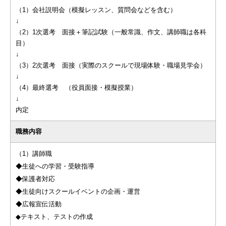
（1）会社説明会（模擬レッスン、質問会などを含む）
↓
（2）1次選考 面接＋筆記試験（一般常識、作文、講師職は各科
目）
↓
（3）2次選考 面接（実際のスクールで現場体験・職場見学会）
↓
（4）最終選考 （役員面接・模擬授業）
↓
内定
職務内容
（1）講師職
◆生徒への学習・受験指導
◆保護者対応
◆生徒向けスクールイベントの企画・運営
◆広報宣伝活動
◆テキスト、テストの作成