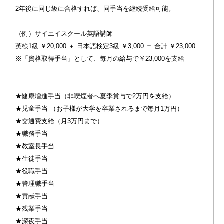
2年後に同じ級に合格すれば、同手当を継続受給可能。
（例）サイエイスクール英語講師
英検1級 ￥20,000 ＋ 日本語検定3級 ￥3,000 ＝ 合計 ￥23,000
※「資格取得手当」として、毎月の給与で￥23,000を支給
★健康増進手当（非喫煙者へ夏季賞与で2万円を支給）
★児童手当 （お子様が大学を卒業されるまで毎月1万円）
★交通費支給（月3万円まで）
★職務手当
★教室長手当
★生徒手当
★役職手当
★管理職手当
★貢献手当
★残業手当
★深夜手当