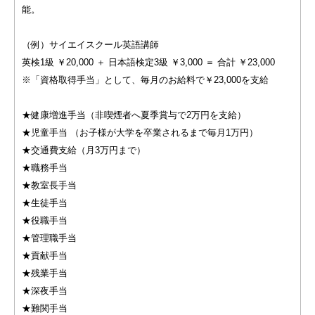
能。
（例）サイエイスクール英語講師
英検1級 ￥20,000 ＋ 日本語検定3級 ￥3,000 ＝ 合計 ￥23,000
※「資格取得手当」として、毎月のお給料で￥23,000を支給
★健康増進手当（非喫煙者へ夏季賞与で2万円を支給）
★児童手当 （お子様が大学を卒業されるまで毎月1万円）
★交通費支給（月3万円まで）
★職務手当
★教室長手当
★生徒手当
★役職手当
★管理職手当
★貢献手当
★残業手当
★深夜手当
★難関手当