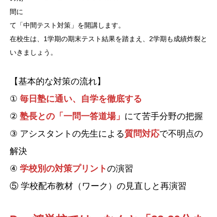
間に
て「中間テスト対策」を開講します。
在校生は、1学期の期末テスト結果を踏まえ、2学期も成績炸裂と
いきましょう。
【基本的な対策の流れ】
①
毎日塾に通い、自学を徹底する
②
塾長との「一問一答道場」
にて苦手分野の把握
③ アシスタントの先生による
質問対応
で不明点の
解決
④
学校別の対策プリント
の演習
⑤ 学校配布教材（ワーク）の見直しと再演習