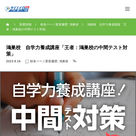
新着情報
校舎ページ更新履歴
,
鴻巣校
鴻巣校 自学力養成講座「王
者：鴻巣校の中間テスト対策」
鴻巣校 自学力養成講座「王者：鴻巣校の中間テスト対
策」
2023.9.16
校舎ページ更新履歴
,
鴻巣校