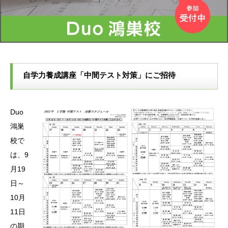
自学力養成講座「中間テスト対策」にご招待
Duo
鴻巣
校で
は、9
月19
日～
10月
11日
の期