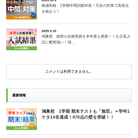
2023.10.3
南浦和校 2学期中間試験対策！万全の対策で高得点
を狙おう！
2025.3.15
鴻巣校 抜群の合格実績を本年度も更新！！公立高入
試に断然強い！鴻…
コメントは利用できません。
最新情報
鴻巣校 1学期 期末テストも「無双」＝学年1
ケタ14名達成！470点の壁を突破！！