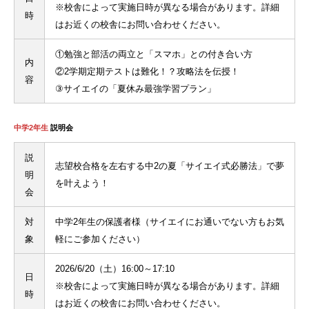
※校舎によって実施日時が異なる場合があります。詳細
時
はお近くの校舎にお問い合わせください。
①勉強と部活の両立と「スマホ」との付き合い方
内
②2学期定期テストは難化！？攻略法を伝授！
容
③サイエイの「夏休み最強学習プラン」
中学2年生
説明会
説
志望校合格を左右する中2の夏「サイエイ式必勝法」で夢
明
を叶えよう！
会
対
中学2年生の保護者様（サイエイにお通いでない方もお気
象
軽にご参加ください）
2026/6/20（土）16:00～17:10
日
※校舎によって実施日時が異なる場合があります。詳細
時
はお近くの校舎にお問い合わせください。