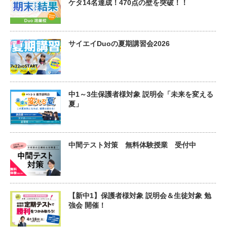
ケタ14名達成！470点の壁を突破！！
サイエイDuoの夏期講習会2026
中1～3生保護者様対象 説明会「未来を変える
夏」
中間テスト対策 無料体験授業 受付中
【新中1】保護者様対象 説明会＆生徒対象 勉
強会 開催！