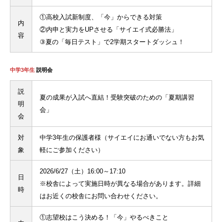
①高校入試新制度、「今」からできる対策
内
②内申と実力をUPさせる「サイエイ式必勝法」
容
③夏の「毎日テスト」で2学期スタートダッシュ！
中学3年生
説明会
説
夏の成果が入試へ直結！受験突破のための「夏期講習
明
会」
会
対
中学3年生の保護者様（サイエイにお通いでない方もお気
象
軽にご参加ください）
2026/6/27（土）16:00～17:10
日
※校舎によって実施日時が異なる場合があります。詳細
時
はお近くの校舎にお問い合わせください。
①志望校はこう決める！「今」やるべきこと