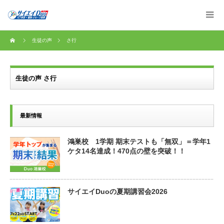
生徒の声
さ行
生徒の声 さ行
最新情報
鴻巣校 1学期 期末テストも「無双」＝学年1
ケタ14名達成！470点の壁を突破！！
サイエイDuoの夏期講習会2026