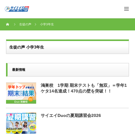
生徒の声
小学3年生
生徒の声 小学3年生
最新情報
鴻巣校 1学期 期末テストも「無双」＝学年1
ケタ14名達成！470点の壁を突破！！
サイエイDuoの夏期講習会2026