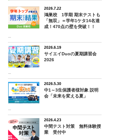
2026.7.22
鴻巣校 1学期 期末テストも
「無双」＝学年1ケタ14名達
成！470点の壁を突破！！
...
2026.6.19
サイエイDuoの夏期講習会
2026
...
2026.5.30
中1～3生保護者様対象 説明
会「未来を変える夏」
...
2026.4.23
中間テスト対策 無料体験授
業 受付中