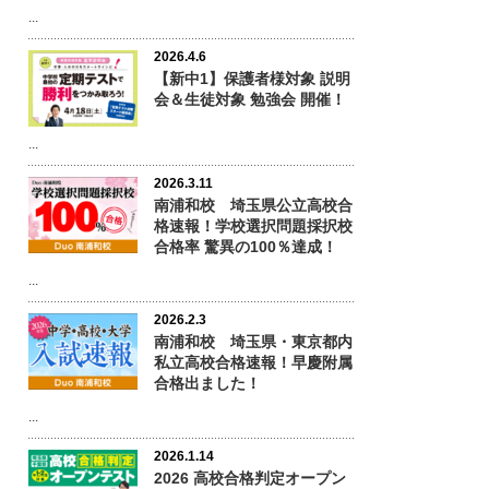
...
2026.4.6
【新中1】保護者様対象 説明
会＆生徒対象 勉強会 開催！
...
2026.3.11
南浦和校 埼玉県公立高校合
格速報！学校選択問題採択校
合格率 驚異の100％達成！
...
2026.2.3
南浦和校 埼玉県・東京都内
私立高校合格速報！早慶附属
合格出ました！
...
2026.1.14
2026 高校合格判定オープン