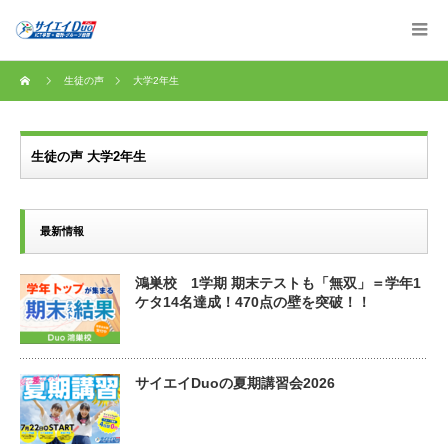
生徒の声
大学2年生
生徒の声 大学2年生
最新情報
鴻巣校 1学期 期末テストも「無双」＝学年1
ケタ14名達成！470点の壁を突破！！
サイエイDuoの夏期講習会2026