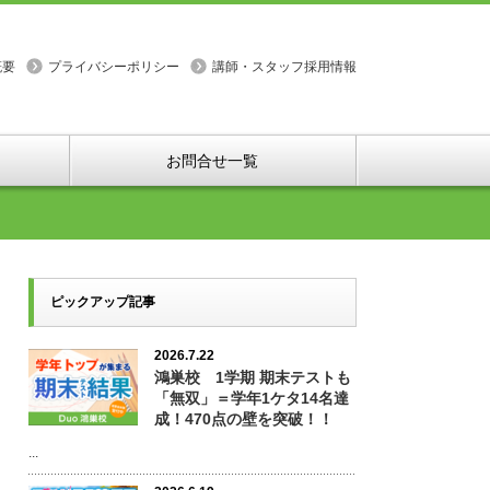
概要
プライバシーポリシー
講師・スタッフ採用情報
お問合せ一覧
ピックアップ記事
2026.7.22
鴻巣校 1学期 期末テストも
「無双」＝学年1ケタ14名達
成！470点の壁を突破！！
...