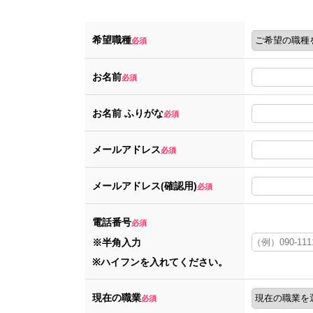
希望職種
必須
お名前
必須
お名前 ふりがな
必須
メールアドレス
必須
メールアドレス(確認用)
必須
電話番号
必須
※半角入力
※ハイフンを入れてください。
現在の職業
必須